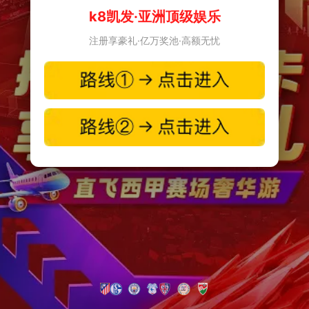
k8凯发·亚洲顶级娱乐
注册享豪礼·亿万奖池·高额无忧